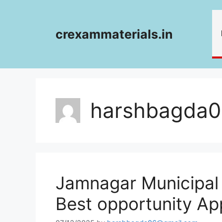
Skip
to
content
crexammaterials.in
harshbagda
Jamnagar Municipal 
Best opportunity A