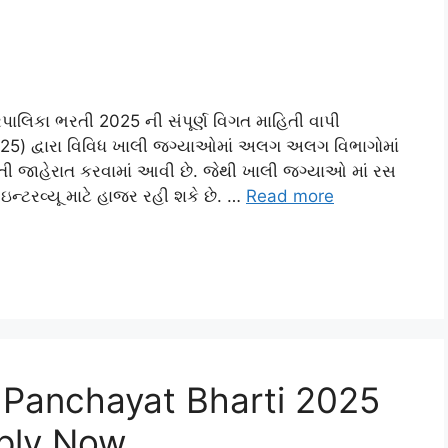
ાલિકા ભરતી 2025 ની સંપૂર્ણ વિગત માહિતી વાપી
25) દ્વારા વિવિધ ખાલી જગ્યાઓમાં અલગ અલગ વિભાગોમાં
રતી જાહેરાત કરવામાં આવી છે. જેથી ખાલી જગ્યાઓ માં રસ
ઇન્ટરવ્યૂ માટે હાજર રહી શકે છે. …
Read more
 Panchayat Bharti 2025
pply Now