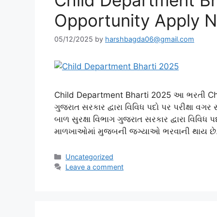
Opportunity Apply 
05/12/2025
by
harshbagda06@gmail.com
Child Department Bharti 2025 આ ભરતી Chil
ગુજરાત સરકાર દ્વારા વિવિધ પદો પર પરીક્ષા વ
બાળ સુરક્ષા વિભાગ ગુજરાત સરકાર દ્વારા વિવિધ 
માળખાઓમાં મુજબની જગ્યાઓ ભરવાની થાય છે. 
Categories
Uncategorized
Leave a comment