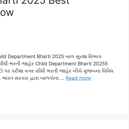
Now
d Department Bharti 2025 બાળ સુરક્ષા વિભાગ
ગર સીધી ભરતી જાહેર Child Department Bharti 20255
પદો પર પરીક્ષા વગર સીધી ભરતી જાહેર નીચે મુજબના વિવિધ
ભારત સરકાર દ્વારા બાળકોના …
Read more