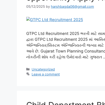
05/12/2025
by
harshbagda06@gmail.com
GTPC Ltd Recruitment 2025 ભરતી માટે સામાન્
દ્વારા GTPC Ltd Recruitment 2025 માં આસિસ
એન્જિનિયર/સિસ્ટમ એન્જિનિયરની જગ્યા માટે
આવે છે. Gujarat Town Planning Consultan
નોકરીની શોધ કરી રહેલા ઉમેદવારો માટે ગુજરાત
Categories
Uncategorized
Leave a comment
Child Department Bh