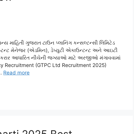
ય માહિતી ગુજરાત ટાઉન પ્લાનિંગ કન્સલ્ટન્સી લિમિટેડ
્ટન્ટ મેનેજર (એડમિન), ડેપ્યુટી એકાઉન્ટન્ટ અને આઇટી
 કરાર આધારિત નીચેની જગ્યાઓ માટે અરજીઓ મંગાવવામાં
cy Recruitment (GTPC Ltd Recruitment 2025)
 …
Read more
arti 2025 Best