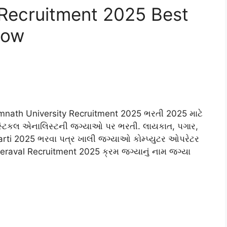
 Recruitment 2025 Best
Now
nath University Recruitment 2025 ભરતી 2025 માટે
િસ્ટિકલ એનાલિસ્ટની જગ્યાઓ પર ભરતી. લાયકાત, પગાર,
harti 2025 ભરવા પત્ર ખાલી જગ્યાઓ કોમ્પ્યુટર ઓપરેટર
aval Recruitment 2025 ક્રમ જગ્યાનું નામ જગ્યા