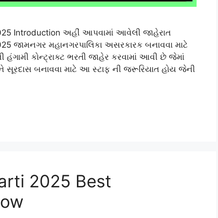
25 Introduction અહીં આપવામાં આવેલી જાહેરાત
2025 જામનગર મહાનગરપાલિકા અસરકારક બનાવવા માટે
ંગામી કોન્ટ્રાક્ટ ભરતી જાહેર કરવામાં આવી છે જેમાં
ાને સૂરદાસ બનાવવા માટે આ સ્ટાફ ની જરૂરિયાત હોય જેની
arti 2025 Best
Now