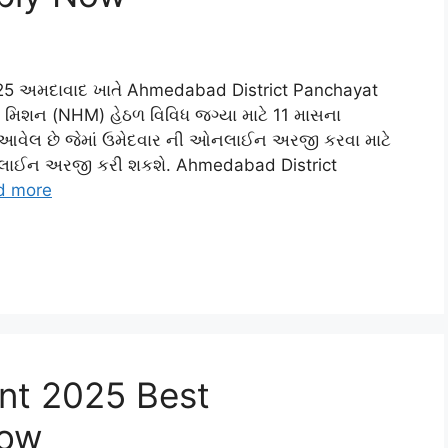
25 અમદાવાદ ખાતે Ahmedabad District Panchayat
્થ મિશન (NHM) હેઠળ વિવિધ જગ્યા માટે 11 માસના
ં આવેલ છે જેમાં ઉમેદવાર ની ઓનલાઈન અરજી કરવા માટે
નલાઈન અરજી કરી શકશે. Ahmedabad District
d more
nt 2025 Best
Now