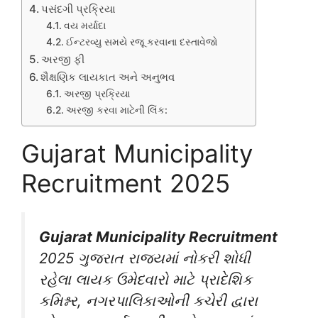
પસંદગી પ્રક્રિયા
વય મર્યાદા
ઈન્ટરવ્યુ સમયે રજૂ કરવાના દસ્તાવેજો
અરજી ફી
શૈક્ષણિક લાયકાત અને અનુભવ
અરજી પ્રક્રિયા
અરજી કરવા માટેની લિંક:
Gujarat Municipality
Recruitment 2025
Gujarat Municipality Recruitment
2025 ગુજરાત રાજ્યમાં નોકરી શોધી
રહેલા લાયક ઉમેદવારો માટે પ્રાદેશિક
કમિશ્નર, નગરપાલિકાઓની કચેરી દ્વારા