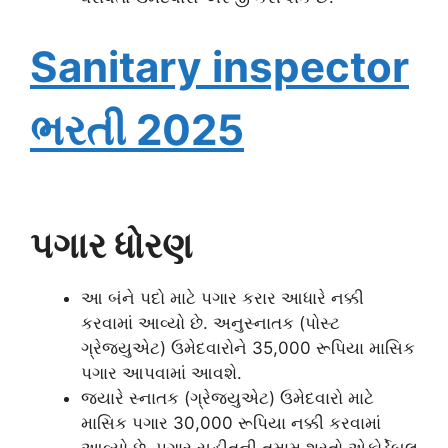
Sanitary inspector
ભરતી 2025
પગાર ધોરણ
આ બંને પદો માટે પગાર કરાર આધારે નક્કી
કરવામાં આવ્યો છે. અનુસ્નાતક (પોસ્ટ
ગ્રેજ્યુએટ) ઉમેદવારોને 35,000 રૂપિયા માસિક
પગાર આપવામાં આવશે.
જ્યારે સ્નાતક (ગ્રેજ્યુએટ) ઉમેદવારો માટે
માસિક પગાર 30,000 રૂપિયા નક્કી કરવામાં