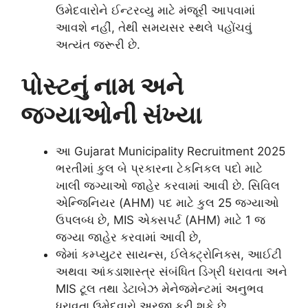
ઉમેદવારોને ઈન્ટરવ્યુ માટે મંજૂરી આપવામાં
આવશે નહીં, તેથી સમયસર સ્થલે પહોંચવું
અત્યંત જરૂરી છે.
પોસ્ટનું નામ અને
જગ્યાઓની સંખ્યા
આ Gujarat Municipality Recruitment 2025
ભરતીમાં કુલ બે પ્રકારના ટેકનિકલ પદો માટે
ખાલી જગ્યાઓ જાહેર કરવામાં આવી છે. સિવિલ
એન્જિનિયર (AHM) પદ માટે કુલ 25 જગ્યાઓ
ઉપલબ્ધ છે, MIS એક્સપર્ટ (AHM) માટે 1 જ
જગ્યા જાહેર કરવામાં આવી છે,
જેમાં કમ્પ્યુટર સાયન્સ, ઈલેક્ટ્રોનિક્સ, આઈટી
અથવા આંકડાશાસ્ત્ર સંબંધિત ડિગ્રી ધરાવતા અને
MIS ટૂલ તથા ડેટાબેઝ મેનેજમેન્ટમાં અનુભવ
ધરાવતા ઉમેદવારો અરજી કરી શકે છે.