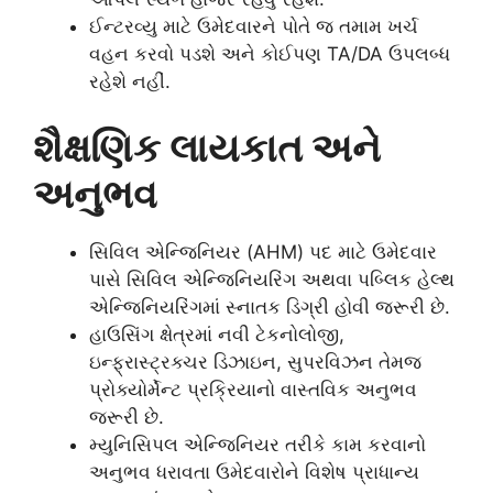
ઈન્ટરવ્યુ માટે ઉમેદવારને પોતે જ તમામ ખર્ચ
વહન કરવો પડશે અને કોઈપણ TA/DA ઉપલબ્ધ
રહેશે નહીં.
શૈક્ષણિક લાયકાત અને
અનુભવ
સિવિલ એન્જિનિયર (AHM) પદ માટે ઉમેદવાર
પાસે સિવિલ એન્જિનિયરિંગ અથવા પબ્લિક હેલ્થ
એન્જિનિયરિંગમાં સ્નાતક ડિગ્રી હોવી જરૂરી છે.
હાઉસિંગ ક્ષેત્રમાં નવી ટેકનોલોજી,
ઇન્ફ્રાસ્ટ્રક્ચર ડિઝાઇન, સુપરવિઝન તેમજ
પ્રોક્યોર્મેન્ટ પ્રક્રિયાનો વાસ્તવિક અનુભવ
જરૂરી છે.
મ્યુનિસિપલ એન્જિનિયર તરીકે કામ કરવાનો
અનુભવ ધરાવતા ઉમેદવારોને વિશેષ પ્રાધાન્ય