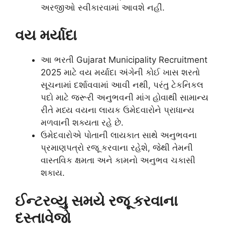
અરજીઓ સ્વીકારવામાં આવશે નહીં.
વય મર્યાદા
આ ભરતી Gujarat Municipality Recruitment
2025 માટે વય મર્યાદા અંગેની કોઈ ખાસ શરતો
સૂચનામાં દર્શાવવામાં આવી નથી, પરંતુ ટેકનિકલ
પદો માટે જરૂરી અનુભવની માંગ હોવાથી સામાન્ય
રીતે મધ્ય વયના લાયક ઉમેદવારોને પ્રાધાન્ય
મળવાની શક્યતા રહે છે.
ઉમેદવારોએ પોતાની લાયકાત સાથે અનુભવના
પ્રમાણપત્રો રજૂ કરવાના રહેશે, જેથી તેમની
વાસ્તવિક ક્ષમતા અને કામનો અનુભવ ચકાસી
શકાય.
ઈન્ટરવ્યુ સમયે રજૂ કરવાના
દસ્તાવેજો