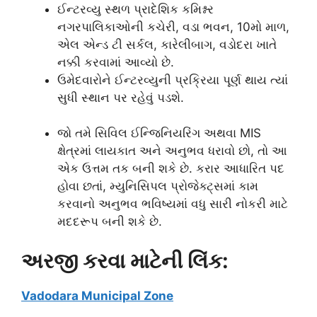
ઈન્ટરવ્યુ સ્થળ પ્રાદેશિક કમિશ્નર
નગરપાલિકાઓની કચેરી, વડા ભવન, 10મો માળ,
એલ એન્ડ ટી સર્કલ, કારેલીબાગ, વડોદરા ખાતે
નક્કી કરવામાં આવ્યો છે.
ઉમેદવારોને ઈન્ટરવ્યુની પ્રક્રિયા પૂર્ણ થાય ત્યાં
સુધી સ્થાન પર રહેવું પડશે.
જો તમે સિવિલ ઈન્જિનિયરિંગ અથવા MIS
ક્ષેત્રમાં લાયકાત અને અનુભવ ધરાવો છો, તો આ
એક ઉત્તમ તક બની શકે છે. કરાર આધારિત પદ
હોવા છતાં, મ્યુનિસિપલ પ્રોજેક્ટ્સમાં કામ
કરવાનો અનુભવ ભવિષ્યમાં વધુ સારી નોકરી માટે
મદદરૂપ બની શકે છે.
અરજી કરવા માટેની લિંક:
Vadodara Municipal Zone