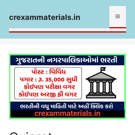
Skip
to
crexammaterials.in
Menu
content