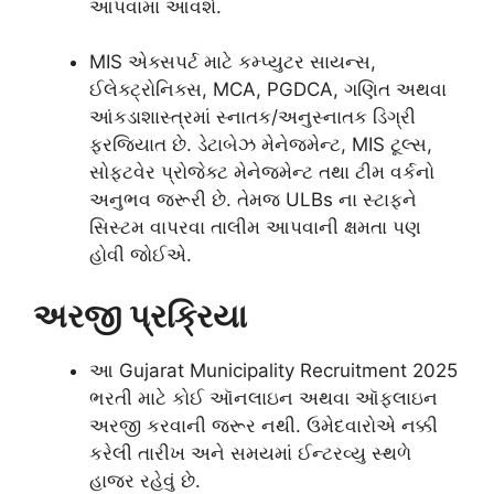
આપવામાં આવશે.
MIS એક્સપર્ટ માટે કમ્પ્યુટર સાયન્સ,
ઈલેક્ટ્રોનિક્સ, MCA, PGDCA, ગણિત અથવા
આંકડાશાસ્ત્રમાં સ્નાતક/અનુસ્નાતક ડિગ્રી
ફરજિયાત છે. ડેટાબેઝ મેનેજમેન્ટ, MIS ટૂલ્સ,
સોફ્ટવેર પ્રોજેક્ટ મેનેજમેન્ટ તથા ટીમ વર્કનો
અનુભવ જરૂરી છે. તેમજ ULBs ના સ્ટાફને
સિસ્ટમ વાપરવા તાલીમ આપવાની ક્ષમતા પણ
હોવી જોઈએ.
અરજી પ્રક્રિયા
આ Gujarat Municipality Recruitment 2025
ભરતી માટે કોઈ ઑનલાઇન અથવા ઑફલાઇન
અરજી કરવાની જરૂર નથી. ઉમેદવારોએ નક્કી
કરેલી તારીખ અને સમયમાં ઈન્ટરવ્યુ સ્થળે
હાજર રહેવું છે.