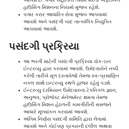
આવ્યો છે. પગાર સહીતની તમામ શરતો એફોર્ડેબલ
હાઉસિંગ મિશનના નિયમો મુજબ રહેશે.
પગાર કરાર આધારિત સેવા મુજબ આપવામાં
આવશે અને પસંદગી બાદ તાત્કાલિક નિયુક્તિ
આપવામાં આવશે.
પસંદગી પ્રક્રિયા
આ ભરતી માટેની પસંદગી પ્રક્રિયા વોક-ઇન
ઈન્ટરવ્યુ દ્વારા કરવામાં આવશે. ઉમેદવારોને નક્કી
કરેલી તારીખે મૂળ દસ્તાવેજો તેમજ સ્વ-પ્રમાણિત
નકલ સાથે ઇન્ટરવ્યુ સ્થળે હાજર રહેવું પડશે.
ઈન્ટરવ્યુ દરમિયાન ઉમેદવારના ટેકનિકલ જ્ઞાન,
અનુભવ, પ્રોજેક્ટ મેનેજમેન્ટ ક્ષમતા તેમજ
હાઉસિંગ મિશન હેઠળની કામગીરીની સમજને
આધારે મૂલ્યાંકન કરવામાં આવશે.
અંતિમ નિર્ણય પસંદગી સમિતિ દ્વારા લેવામાં
આવશે અને કોઈપણ પ્રકારની દલીલ અથવા