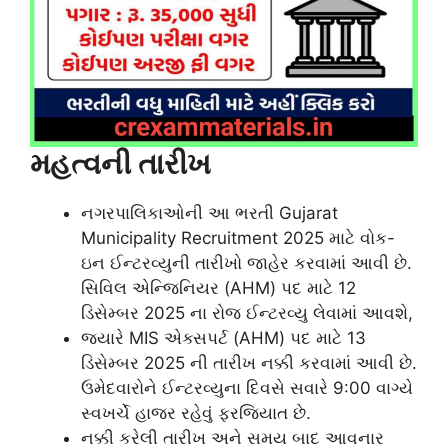
મહત્વની તારીખ
નગરપાલિકાઓની આ ભરતી Gujarat
Municipality Recruitment 2025 માટે વોક-
ઇન ઈન્ટરવ્યુની તારીખો જાહેર કરવામાં આવી છે.
સિવિલ એન્જિનિયર (AHM) પદ માટે 12
ડિસેમ્બર 2025 ના રોજ ઈન્ટરવ્યુ લેવામાં આવશે,
જ્યારે MIS એક્સપર્ટ (AHM) પદ માટે 13
ડિસેમ્બર 2025 ની તારીખ નક્કી કરવામાં આવી છે.
ઉમેદવારોને ઈન્ટરવ્યુના દિવસે સવારે 9:00 વાગ્યે
સ્વખર્ચે હાજર રહેવું ફરજિયાત છે.
નક્કી કરેલી તારીખ અને સમય બાદ આવનાર