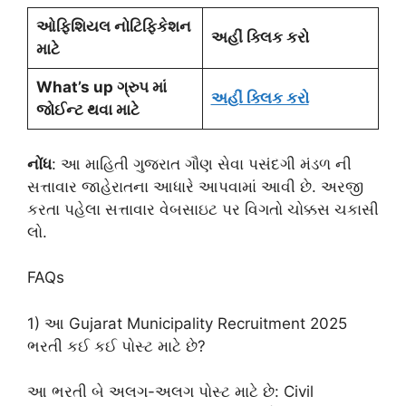
ઓફિશિયલ નોટિફિકેશન
અહીં ક્લિક કરો
માટે
What’s up ગ્રુપ માં
અહીં ક્લિક કરો
જોઈન્ટ થવા માટે
નોંધ
: આ માહિતી ગુજરાત ગૌણ સેવા પસંદગી મંડળ ની
સત્તાવાર જાહેરાતના આધારે આપવામાં આવી છે. અરજી
કરતા પહેલા સત્તાવાર વેબસાઇટ પર વિગતો ચોક્કસ ચકાસી
લો.
FAQs
1) આ Gujarat Municipality Recruitment 2025
ભરતી કઈ કઈ પોસ્ટ માટે છે?
આ ભરતી બે અલગ-અલગ પોસ્ટ માટે છે: Civil