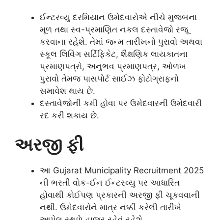
ઈન્ટરવ્યુ દરમિયાન ઉમેદવારોએ નીચે મુજબના
મૂળ તથા સ્વ-પ્રમાણિત નકલ દસ્તાવેજો રજૂ
કરવાના રહેશે. તેમાં જન્મ તારીખનો પુરાવો અથવા
સ્કૂલ લિવિંગ સર્ટિફિકેટ, શૈક્ષણિક લાયકાતના
પ્રમાણપત્રો, અનુભવ પ્રમાણપત્ર, ઓળખ
પુરાવો તેમજ પાસપોર્ટ સાઈઝ ફોટોગ્રાફનો
સમાવેશ થાય છે.
દસ્તાવેજોની કમી હોવા પર ઉમેદવારની ઉમેદવારી
રદ કરી શકાય છે.
અરજી ફી
આ Gujarat Municipality Recruitment 2025
ની ભરતી વોક-ઈન ઈન્ટરવ્યુ પર આધારિત
હોવાથી કોઈપણ પ્રકારની અરજી ફી ચૂકવવાની
નથી. ઉમેદવારોને માત્ર નક્કી કરેલી તારીખે
આપેલ સ્થળે હાજર રહેવું રહેશે.