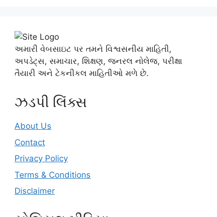
અમારી વેબસાઇટ પર તમને વિશ્વસનીય માહિતી,
અપડેટ્સ, સમાચાર, શિક્ષણ, જનરલ નોલેજ, પરીક્ષા
તૈયારી અને ટેકનીકલ માહિતીઓ મળે છે.
ઝડપી લિંક્સ
About Us
Contact
Privacy Policy
Terms & Conditions
Disclaimer