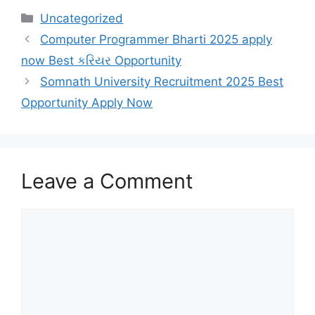
Categories
Uncategorized
Computer Programmer Bharti 2025 apply
now Best કરિયર Opportunity
Somnath University Recruitment 2025 Best
Opportunity Apply Now
Leave a Comment
Comment