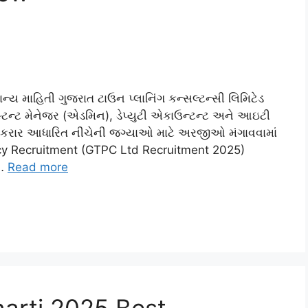
ય માહિતી ગુજરાત ટાઉન પ્લાનિંગ કન્સલ્ટન્સી લિમિટેડ
્ટન્ટ મેનેજર (એડમિન), ડેપ્યુટી એકાઉન્ટન્ટ અને આઇટી
 કરાર આધારિત નીચેની જગ્યાઓ માટે અરજીઓ મંગાવવામાં
cy Recruitment (GTPC Ltd Recruitment 2025)
 …
Read more
arti 2025 Best