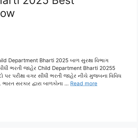
Now
d Department Bharti 2025 બાળ સુરક્ષા વિભાગ
ગર સીધી ભરતી જાહેર Child Department Bharti 20255
પદો પર પરીક્ષા વગર સીધી ભરતી જાહેર નીચે મુજબના વિવિધ
ભારત સરકાર દ્વારા બાળકોના …
Read more