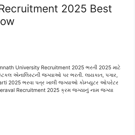
 Recruitment 2025 Best
Now
nath University Recruitment 2025 ભરતી 2025 માટે
િસ્ટિકલ એનાલિસ્ટની જગ્યાઓ પર ભરતી. લાયકાત, પગાર,
harti 2025 ભરવા પત્ર ખાલી જગ્યાઓ કોમ્પ્યુટર ઓપરેટર
aval Recruitment 2025 ક્રમ જગ્યાનું નામ જગ્યા