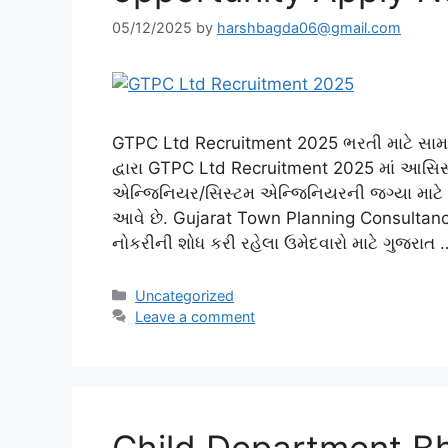
05/12/2025
by
harshbagda06@gmail.com
GTPC Ltd Recruitment 2025 ભરતી માટે સામાન્
દ્વારા GTPC Ltd Recruitment 2025 માં આસિસ
એન્જિનિયર/સિસ્ટમ એન્જિનિયરની જગ્યા માટે
આવે છે. Gujarat Town Planning Consultan
નોકરીની શોધ કરી રહેલા ઉમેદવારો માટે ગુજરાત
Categories
Uncategorized
Leave a comment
Child Department Bh