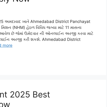
25 અમદાવાદ ખાતે Ahmedabad District Panchayat
્થ મિશન (NHM) હેઠળ વિવિધ જગ્યા માટે 11 માસના
ં આવેલ છે જેમાં ઉમેદવાર ની ઓનલાઈન અરજી કરવા માટે
નલાઈન અરજી કરી શકશે. Ahmedabad District
d more
nt 2025 Best
Now