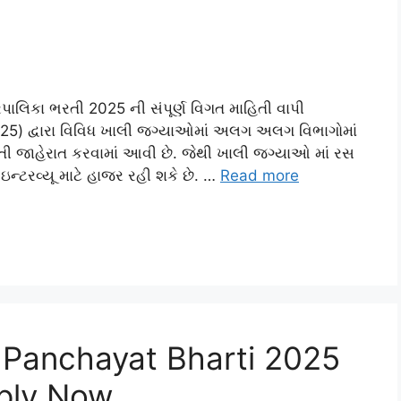
ાલિકા ભરતી 2025 ની સંપૂર્ણ વિગત માહિતી વાપી
25) દ્વારા વિવિધ ખાલી જગ્યાઓમાં અલગ અલગ વિભાગોમાં
રતી જાહેરાત કરવામાં આવી છે. જેથી ખાલી જગ્યાઓ માં રસ
ઇન્ટરવ્યૂ માટે હાજર રહી શકે છે. …
Read more
 Panchayat Bharti 2025
pply Now