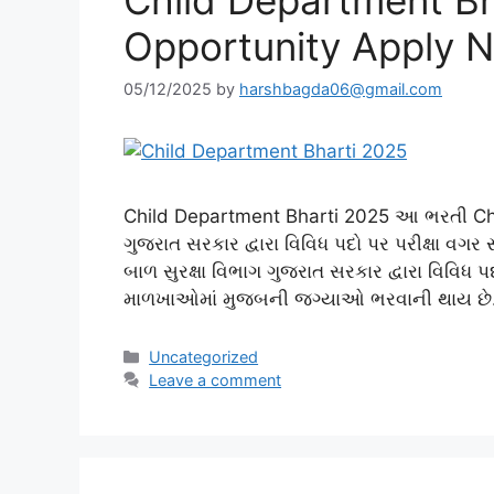
Opportunity Apply 
05/12/2025
by
harshbagda06@gmail.com
Child Department Bharti 2025 આ ભરતી Chil
ગુજરાત સરકાર દ્વારા વિવિધ પદો પર પરીક્ષા વ
બાળ સુરક્ષા વિભાગ ગુજરાત સરકાર દ્વારા વિવિધ 
માળખાઓમાં મુજબની જગ્યાઓ ભરવાની થાય છે. 
Categories
Uncategorized
Leave a comment